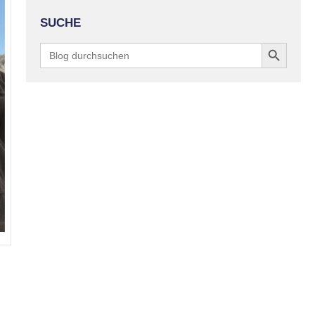
SUCHE
Search Button
Search
for: