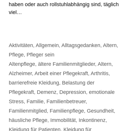
haben oder auch rollstuhlabhängig sind, täglich
viel…
Kategorien
Aktivitäten
,
Allgemein
,
Alltagsgedanken
,
Altern
,
Pflege
,
Pfleger sein
Schlagwörter
Altenpflege
,
ältere Familienmitglieder
,
Altern
,
Alzheimer
,
Arbeit einer Pflegekraft
,
Arthritis
,
barrierefreie Kleidung
,
Belastung der
Pflegekraft
,
Demenz
,
Depression
,
emotionale
Stress
,
Familie
,
Familienbetreuer
,
Familienmitglied
,
Familienpflege
,
Gesundheit
,
häusliche Pflege
,
Immobilität
,
Inkontinenz
,
Kleidung für Patienten
,
Kleidung für