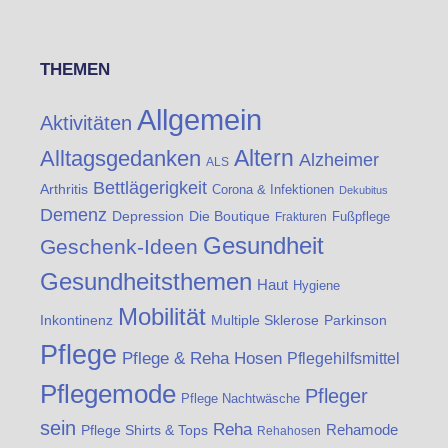
THEMEN
Allgemein
Aktivitäten
Altern
Alltagsgedanken
Alzheimer
ALS
Bettlägerigkeit
Arthritis
Corona & Infektionen
Dekubitus
Demenz
Die Boutique
Depression
Fußpflege
Frakturen
Gesundheit
Geschenk-Ideen
Gesundheitsthemen
Haut
Hygiene
Mobilität
Inkontinenz
Multiple Sklerose
Parkinson
Pflege
Pflege & Reha Hosen
Pflegehilfsmittel
Pflegemode
Pfleger
Pflege Nachtwäsche
sein
Reha
Rehamode
Pflege Shirts & Tops
Rehahosen