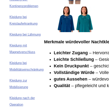
Kontinenzproblemen
Kleidung bei
Kreislauferkrankung
Kleidung bei Lähmung
Merkmale würdevoller Nachtkle
Kleidung mit
Magnetverschluss
Leichter Zugang
– Hervorr
Leichte Schließung
– Gesic
Kleidung bei
Kein Druckpunkt
– geschick
Mobilitätseinschränkung
Vollständige Würde
– Voll
gutes Aussehen
– würdevol
Kleidung zur
Qualität
– pflegeleicht und k
Mobilisierung
Kleidung nach der
Operation