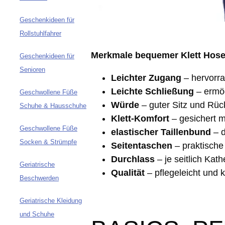
Geschenkideen für
Rollstuhlfahrer
Merkmale bequemer Klett Hose
Geschenkideen für
Senioren
Leichter Zugang
– hervorr
Leichte Schließung
– ermög
Geschwollene Füße
Würde
– guter Sitz und Rü
Schuhe & Hausschuhe
Klett-Komfort
– gesichert m
Geschwollene Füße
elastischer Taillenbund
– d
Socken & Strümpfe
Seitentaschen
– praktische
Durchlass
– je seitlich Kath
Geriatrische
Qualität
– pflegeleicht und k
Beschwerden
Geriatrische Kleidung
und Schuhe