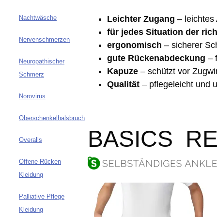
Leichter Zugang
– leichtes
Nachtwäsche
für jedes Situation der ric
Nervenschmerzen
ergonomisch
– sicherer Sch
gute Rückenabdeckung
– 
Neuropathischer
Kapuze
– schützt vor Zugwi
Schmerz
Qualität
– pflegeleicht und
Norovirus
Oberschenkelhalsbruch
BASICS R
Overalls
Offene Rücken
Kleidung
Palliative Pflege
Kleidung