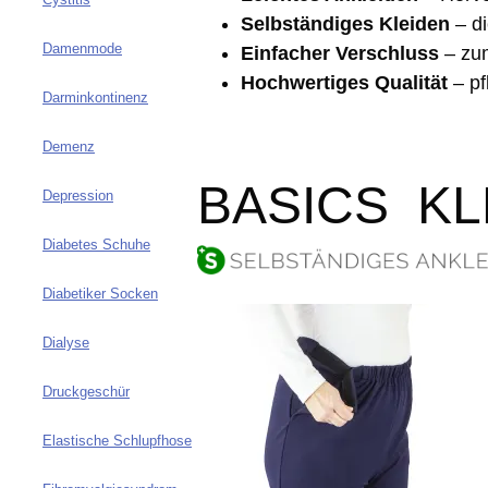
Selbständiges Kleiden
– di
Damenmode
Einfacher Verschluss
– zum
Hochwertiges Qualität
– pf
Darminkontinenz
Demenz
BASICS KLE
Depression
Diabetes Schuhe
Diabetiker Socken
Dialyse
Druckgeschür
Elastische Schlupfhose