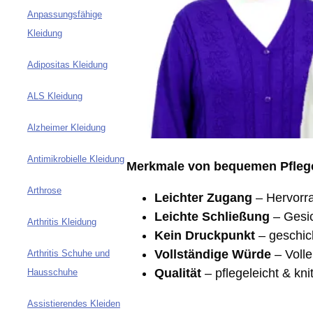
Anpassungsfähige
Kleidung
Adipositas Kleidung
ALS Kleidung
Alzheimer Kleidung
Antimikrobielle Kleidung
Merkmale von bequemen Pflege
Arthrose
Leichter Zugang
– Hervorr
Leichte Schließung
– Gesic
Arthritis Kleidung
Kein Druckpunkt
– geschick
Vollständige Würde
– Voll
Arthritis Schuhe und
Qualität
– pflegeleicht & kni
Hausschuhe
Assistierendes Kleiden