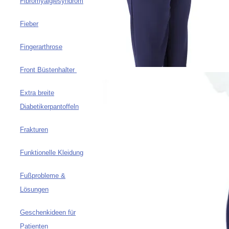
Fibromyalgiesyndrom
Fieber
Fingerarthrose
Front Büstenhalter
Extra breite
Diabetikerpantoffeln
Frakturen
Funktionelle Kleidung
Fußprobleme &
Lösungen
Geschenkideen für
Patienten