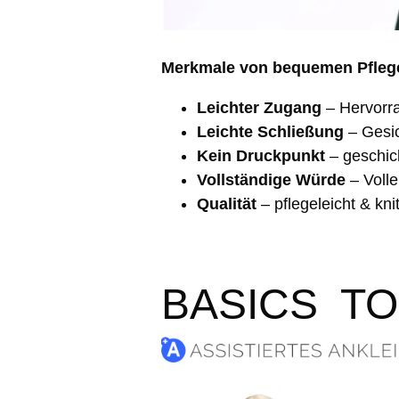
Merkmale von bequemen Pflege
Leichter Zugang
– Hervorr
Leichte Schließung
– Gesic
Kein Druckpunkt
– geschick
Vollständige Würde
– Voll
Qualität
– pflegeleicht & kni
BASICS T