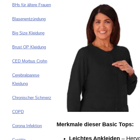
BHs für ältere Frauen
Blasenentzündung
Big Size Kleidung
Brust OP Kleidung
CED Morbus Crohn
Cerebralparese
Kleidung
Chronischer Schmerz
COPD
Merkmale dieser Basic Tops:
Corona Infektion
Leichtes Ankleiden
– Hervo
Cystitis