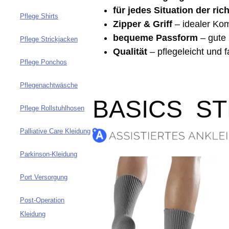
für jedes Situation der ric
Pflege Shirts
Zipper & Griff
– idealer Kom
bequeme Passform
– gute 
Pflege Strickjacken
Qualität
– pflegeleicht und f
Pflege Ponchos
Pflegenachtwäsche
BASICS S
Pflege Rollstuhlhosen
Palliative Care Kleidung
Parkinson-Kleidung
Port Versorgung
Post-Operation
Kleidung