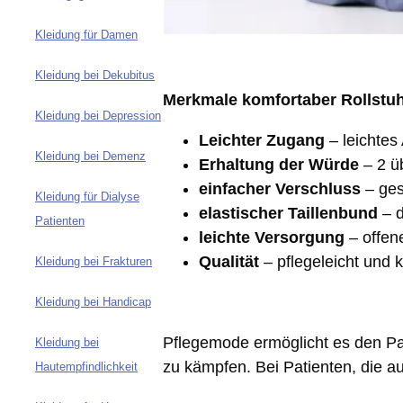
Kleidung für Damen
Kleidung bei Dekubitus
Merkmale komfortaber Rollstuh
Kleidung bei Depression
Leichter Zugang
– leichtes
Kleidung bei Demenz
Erhaltung der Würde
– 2 ü
einfacher Verschluss
– ges
Kleidung für Dialyse
elastischer Taillenbund
– d
Patienten
leichte Versorgung
– offen
Qualität
– pflegeleicht und k
Kleidung bei Frakturen
Kleidung bei Handicap
Pflegemode ermöglicht es den Pat
Kleidung bei
zu kämpfen. Bei Patienten, die au
Hautempfindlichkeit