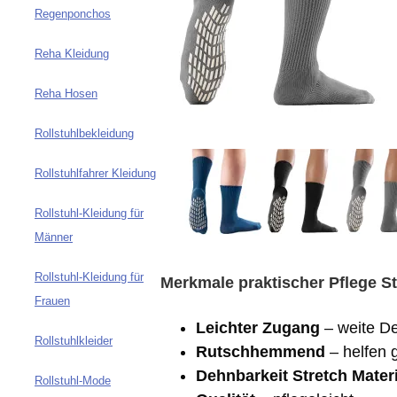
Regenponchos
Reha Kleidung
Reha Hosen
Rollstuhlbekleidung
Rollstuhlfahrer Kleidung
Rollstuhl-Kleidung für
Männer
Rollstuhl-Kleidung für
Merkmale praktischer Pflege S
Frauen
Leichter Zugang
– weite De
Rollstuhlkleider
Rutschhemmend
– helfen 
Dehnbarkeit Stretch Mater
Rollstuhl-Mode