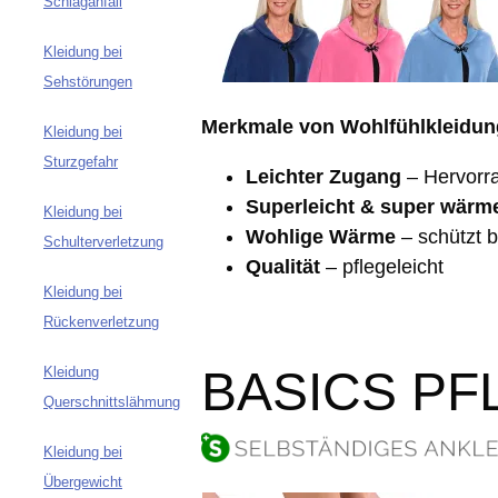
Schlaganfall
Kleidung bei
Sehstörungen
Merkmale von Wohlfühlkleidun
Kleidung bei
Sturzgefahr
Leichter Zugang
– Hervorr
Superleicht & super wärm
Kleidung bei
Wohlige Wärme
– schützt b
Schulterverletzung
Qualität
– pflegeleicht
Kleidung bei
Rückenverletzung
BASICS P
Kleidung
Querschnittslähmung
Kleidung bei
Übergewicht