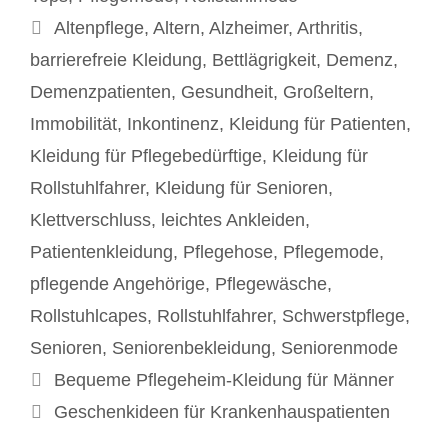
Schlagwörter
Altenpflege
,
Altern
,
Alzheimer
,
Arthritis
,
barrierefreie Kleidung
,
Bettlägrigkeit
,
Demenz
,
Demenzpatienten
,
Gesundheit
,
Großeltern
,
Immobilität
,
Inkontinenz
,
Kleidung für Patienten
,
Kleidung für Pflegebedürftige
,
Kleidung für
Rollstuhlfahrer
,
Kleidung für Senioren
,
Klettverschluss
,
leichtes Ankleiden
,
Patientenkleidung
,
Pflegehose
,
Pflegemode
,
pflegende Angehörige
,
Pflegewäsche
,
Rollstuhlcapes
,
Rollstuhlfahrer
,
Schwerstpflege
,
Senioren
,
Seniorenbekleidung
,
Seniorenmode
Beitrags-
Bequeme Pflegeheim-Kleidung für Männer
Navigation
Geschenkideen für Krankenhauspatienten