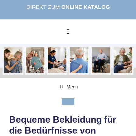
Zum
DIREKT ZUM
ONLINE KATALOG
Inhalt
springen
MENÜ
Menü
Bequeme Bekleidung für
die Bedürfnisse von