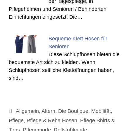
der Tagespflege, in
Pflegeheimen und Senioren / Behinderten
Einrichtungen eingesetzt. Die…
Bequeme Klett Hosen für
Senioren
Diese Schlupfhosen bieten die
bequemste Art sich zu kleiden. Wenn
Schlupfhosen seitliche Klettöffnungen haben,
sind…
Kategorien
Allgemein
,
Altern
,
Die Boutique
,
Mobilität
,
Pflege
,
Pflege & Reha Hosen
,
Pflege Shirts &
Tops
,
Pflegemode
,
Rollstuhlmode