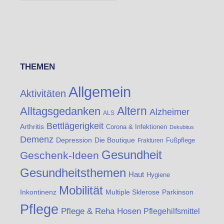
THEMEN
Allgemein
Aktivitäten
Altern
Alltagsgedanken
Alzheimer
ALS
Bettlägerigkeit
Arthritis
Corona & Infektionen
Dekubitus
Demenz
Die Boutique
Depression
Fußpflege
Frakturen
Gesundheit
Geschenk-Ideen
Gesundheitsthemen
Haut
Hygiene
Mobilität
Inkontinenz
Multiple Sklerose
Parkinson
Pflege
Pflege & Reha Hosen
Pflegehilfsmittel