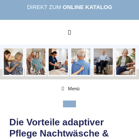
Zum
DIREKT ZUM
ONLINE KATALOG
Inhalt
springen
MENÜ
Menü
Die Vorteile adaptiver
Pflege Nachtwäsche &