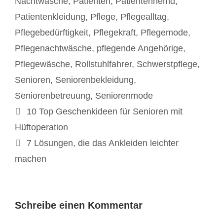
Nachtwäsche
,
Patienten
,
Patientenhemd
,
Patientenkleidung
,
Pflege
,
Pflegealltag
,
Pflegebedürftigkeit
,
Pflegekraft
,
Pflegemode
,
Pflegenachtwäsche
,
pflegende Angehörige
,
Pflegewäsche
,
Rollstuhlfahrer
,
Schwerstpflege
,
Senioren
,
Seniorenbekleidung
,
Seniorenbetreuung
,
Seniorenmode
Beitrags-
10 Top Geschenkideen für Senioren mit
Navigation
Hüftoperation
7 Lösungen, die das Ankleiden leichter
machen
Schreibe einen Kommentar