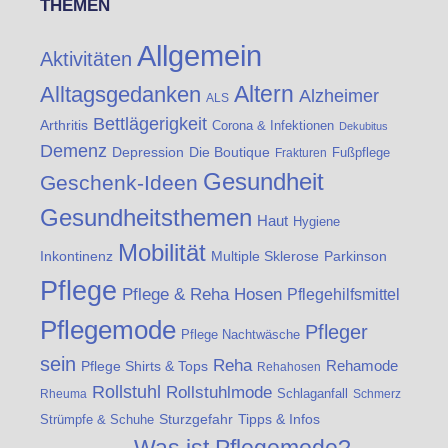
THEMEN
Allgemein
Aktivitäten
Altern
Alltagsgedanken
Alzheimer
ALS
Bettlägerigkeit
Arthritis
Corona & Infektionen
Dekubitus
Demenz
Die Boutique
Depression
Fußpflege
Frakturen
Gesundheit
Geschenk-Ideen
Gesundheitsthemen
Haut
Hygiene
Mobilität
Inkontinenz
Multiple Sklerose
Parkinson
Pflege
Pflege & Reha Hosen
Pflegehilfsmittel
Pflegemode
Pfleger
Pflege Nachtwäsche
sein
Reha
Rehamode
Pflege Shirts & Tops
Rehahosen
Rollstuhl
Rollstuhlmode
Schlaganfall
Rheuma
Schmerz
Strümpfe & Schuhe
Sturzgefahr
Tipps & Infos