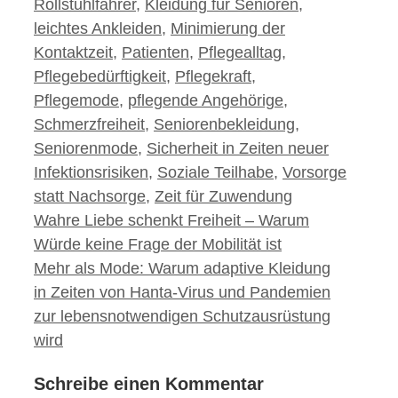
Rollstuhlfahrer
,
Kleidung für Senioren
,
leichtes Ankleiden
,
Minimierung der
Kontaktzeit
,
Patienten
,
Pflegealltag
,
Pflegebedürftigkeit
,
Pflegekraft
,
Pflegemode
,
pflegende Angehörige
,
Schmerzfreiheit
,
Seniorenbekleidung
,
Seniorenmode
,
Sicherheit in Zeiten neuer
Infektionsrisiken
,
Soziale Teilhabe
,
Vorsorge
statt Nachsorge
,
Zeit für Zuwendung
Beitrags-
Wahre Liebe schenkt Freiheit – Warum
Navigation
Würde keine Frage der Mobilität ist
Mehr als Mode: Warum adaptive Kleidung
in Zeiten von Hanta-Virus und Pandemien
zur lebensnotwendigen Schutzausrüstung
wird
Schreibe einen Kommentar