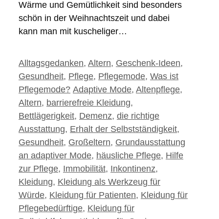
Wärme und Gemütlichkeit sind besonders
schön in der Weihnachtszeit und dabei
kann man mit kuscheliger…
Kategorien
Alltagsgedanken
,
Altern
,
Geschenk-Ideen
,
Gesundheit
,
Pflege
,
Pflegemode
,
Was ist
Schlagwörter
Pflegemode?
Adaptive Mode
,
Altenpflege
,
Altern
,
barrierefreie Kleidung
,
Bettlägerigkeit
,
Demenz
,
die richtige
Ausstattung
,
Erhalt der Selbstständigkeit
,
Gesundheit
,
Großeltern
,
Grundausstattung
an adaptiver Mode
,
häusliche Pflege
,
Hilfe
zur Pflege
,
Immobilität
,
Inkontinenz
,
Kleidung
,
Kleidung als Werkzeug für
Würde
,
Kleidung für Patienten
,
Kleidung für
Pflegebedürftige
,
Kleidung für