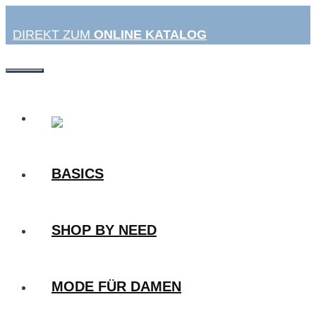
Zum
Inhalt
DIREKT ZUM
ONLINE KATALOG
springen
MENÜ
BASICS
SHOP BY NEED
MODE FÜR DAMEN