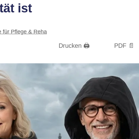
ät ist
für Pflege & Reha
Drucken 🖨
PDF 📄