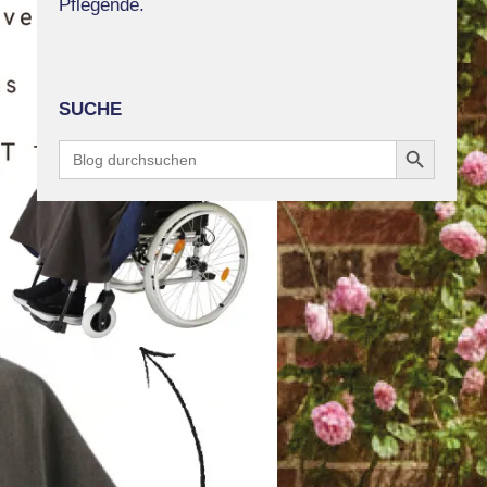
Pflegende.
SUCHE
Search Button
Search
for: