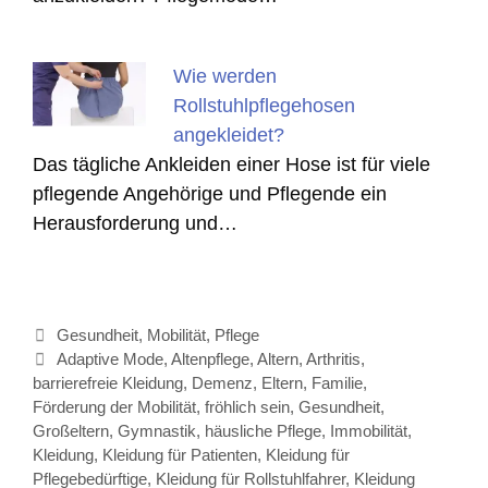
Wie werden
Rollstuhlpflegehosen
angekleidet?
Das tägliche Ankleiden einer Hose ist für viele
pflegende Angehörige und Pflegende ein
Herausforderung und…
Kategorien
Gesundheit
,
Mobilität
,
Pflege
Schlagwörter
Adaptive Mode
,
Altenpflege
,
Altern
,
Arthritis
,
barrierefreie Kleidung
,
Demenz
,
Eltern
,
Familie
,
Förderung der Mobilität
,
fröhlich sein
,
Gesundheit
,
Großeltern
,
Gymnastik
,
häusliche Pflege
,
Immobilität
,
Kleidung
,
Kleidung für Patienten
,
Kleidung für
Pflegebedürftige
,
Kleidung für Rollstuhlfahrer
,
Kleidung