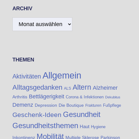
ARCHIV
Archiv
THEMEN
Allgemein
Aktivitäten
Altern
Alltagsgedanken
Alzheimer
ALS
Bettlägerigkeit
Arthritis
Corona & Infektionen
Dekubitus
Demenz
Die Boutique
Depression
Fußpflege
Frakturen
Gesundheit
Geschenk-Ideen
Gesundheitsthemen
Haut
Hygiene
Mobilität
Inkontinenz
Multiple Sklerose
Parkinson