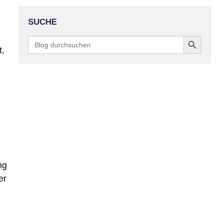
SUCHE
Search Button
Search
for:
t,
ng
er