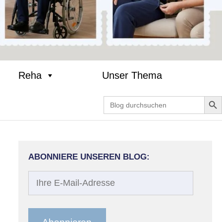
Reha
Unser Thema
Search Bu
Search
for:
ABONNIERE UNSEREN BLOG:
Ihre
E-
Mail-
Adresse