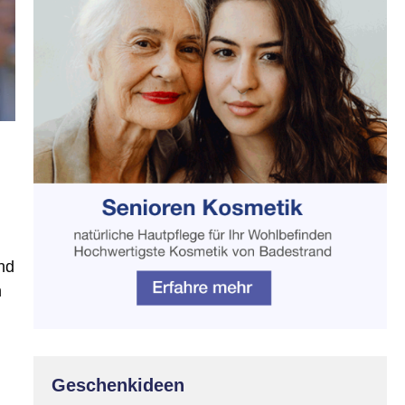
und
n
Geschenkideen