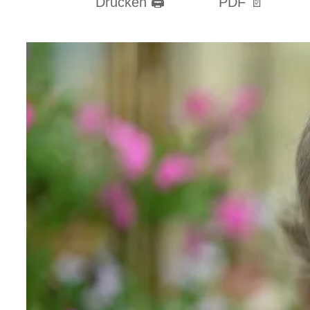
Drucken 🖨
PDF 📄