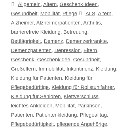
Kategorien
Allgemein
,
Altern
,
Geschenk-Ideen
,
Schlagwörter
Gesundheit
,
Mobilität
,
Pflege
ALS
,
Altern
,
Alzheimer
,
Alzheimerpatienten
,
Arthritis
,
barrierefreie Kleidung
,
Betreuung
,
Bettlägrigkeit
,
Demenz
,
Demenzerkrankte
,
Demenzpatienten
,
Depression
,
Eltern
,
Geschenk
,
Geschenkidee
,
Gesundheit
,
Großeltern
,
Immobilität
,
Inkontinenz
,
Kleidung
,
Kleidung für Patienten
,
Kleidung für
Pflegebedürftige
,
Kleidung für Rollstuhlfahrer
,
Kleidung für Senioren
,
Klettverschluss
,
leichtes Ankleiden
,
Mobilität
,
Parkinson
,
Patienten
,
Patientenkleidung
,
Pflegealltag
,
Pflegebedürftigkeit
,
pflegende Angehörige
,