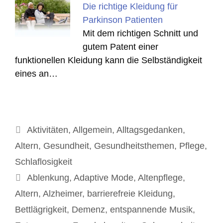
Die richtige Kleidung für
Parkinson Patienten
Mit dem richtigen Schnitt und
gutem Patent einer
funktionellen Kleidung kann die Selbständigkeit
eines an…
Kategorien
Aktivitäten
,
Allgemein
,
Alltagsgedanken
,
Altern
,
Gesundheit
,
Gesundheitsthemen
,
Pflege
,
Schlaflosigkeit
Schlagwörter
Ablenkung
,
Adaptive Mode
,
Altenpflege
,
Altern
,
Alzheimer
,
barrierefreie Kleidung
,
Bettlägrigkeit
,
Demenz
,
entspannende Musik
,