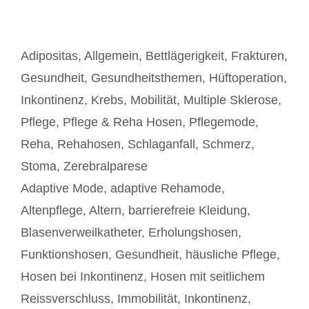
Kategorien
Adipositas
,
Allgemein
,
Bettlägerigkeit
,
Frakturen
,
Gesundheit
,
Gesundheitsthemen
,
Hüftoperation
,
Inkontinenz
,
Krebs
,
Mobilität
,
Multiple Sklerose
,
Pflege
,
Pflege & Reha Hosen
,
Pflegemode
,
Reha
,
Rehahosen
,
Schlaganfall
,
Schmerz
,
Stoma
,
Zerebralparese
Schlagwörter
Adaptive Mode
,
adaptive Rehamode
,
Altenpflege
,
Altern
,
barrierefreie Kleidung
,
Blasenverweilkatheter
,
Erholungshosen
,
Funktionshosen
,
Gesundheit
,
häusliche Pflege
,
Hosen bei Inkontinenz
,
Hosen mit seitlichem
Reissverschluss
,
Immobilität
,
Inkontinenz
,