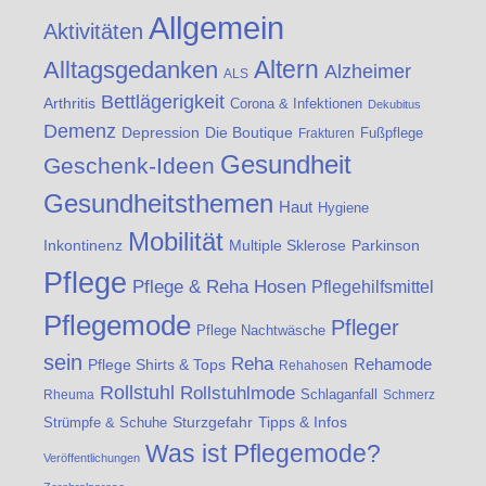
Allgemein
Aktivitäten
Altern
Alltagsgedanken
Alzheimer
ALS
Bettlägerigkeit
Arthritis
Corona & Infektionen
Dekubitus
Demenz
Die Boutique
Depression
Fußpflege
Frakturen
Gesundheit
Geschenk-Ideen
Gesundheitsthemen
Haut
Hygiene
Mobilität
Inkontinenz
Multiple Sklerose
Parkinson
Pflege
Pflege & Reha Hosen
Pflegehilfsmittel
Pflegemode
Pfleger
Pflege Nachtwäsche
sein
Reha
Rehamode
Pflege Shirts & Tops
Rehahosen
Rollstuhl
Rollstuhlmode
Schlaganfall
Rheuma
Schmerz
Sturzgefahr
Tipps & Infos
Strümpfe & Schuhe
Was ist Pflegemode?
Veröffentlichungen