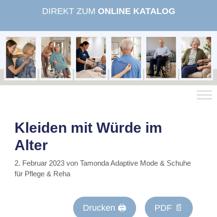
Zum
DIREKT ZUM
ONLINE KATALOG
Inhalt
springen
Kleiden mit Würde im
Alter
2. Februar 2023
von
Tamonda Adaptive Mode & Schuhe
für Pflege & Reha
Drucken 🖨
PDF 📄