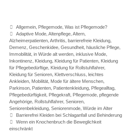
Kategorien
Allgemein
,
Pflegemode
,
Was ist Pflegemode?
Schlagwörter
Adaptive Mode
,
Altenpflege
,
Altern
,
Alzheimerpatienten
,
Arthritis
,
barrierefreie Kleidung
,
Demenz
,
Geschenkidee
,
Gesundheit
,
häusliche Pflege
,
Immobilität
,
in Würde alt werden
,
inklusive Mode
,
Inkontinenz
,
Kleidung
,
Kleidung für Patienten
,
Kleidung
für Pflegebedürftige
,
Kleidung für Rollstuhlfahrer
,
Kleidung für Senioren
,
Klettverschluss
,
leichtes
Ankleiden
,
Mobilität
,
Mode für ältere Menschen
,
Parkinson
,
Patienten
,
Patientenkleidung
,
Pflegealltag
,
Pflegebedürftigkeit
,
Pflegekraft
,
Pflegemode
,
pflegende
Angehörige
,
Rollstuhlfahrer
,
Senioren
,
Seniorenbekleidung
,
Seniorenmode
,
Würde im Alter
Beitrags-
Barrierefrei Kleiden bei Schlaganfall und Behinderung
Navigation
Wenn ein Knochenbruch die Beweglichkeit
einschränkt