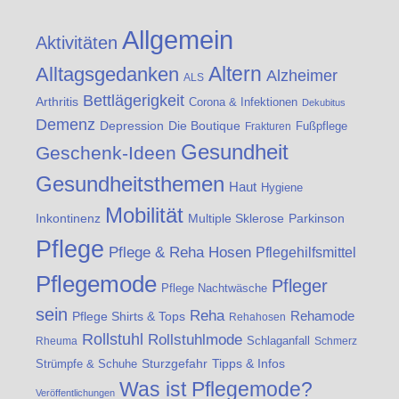
Allgemein
Aktivitäten
Altern
Alltagsgedanken
Alzheimer
ALS
Bettlägerigkeit
Arthritis
Corona & Infektionen
Dekubitus
Demenz
Die Boutique
Depression
Fußpflege
Frakturen
Gesundheit
Geschenk-Ideen
Gesundheitsthemen
Haut
Hygiene
Mobilität
Inkontinenz
Multiple Sklerose
Parkinson
Pflege
Pflege & Reha Hosen
Pflegehilfsmittel
Pflegemode
Pfleger
Pflege Nachtwäsche
sein
Reha
Rehamode
Pflege Shirts & Tops
Rehahosen
Rollstuhl
Rollstuhlmode
Schlaganfall
Rheuma
Schmerz
Strümpfe & Schuhe
Sturzgefahr
Tipps & Infos
Was ist Pflegemode?
Veröffentlichungen