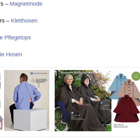
rs –
Magnetmode
ers –
Kletthosen
ie Pflegetops
eie Hosen