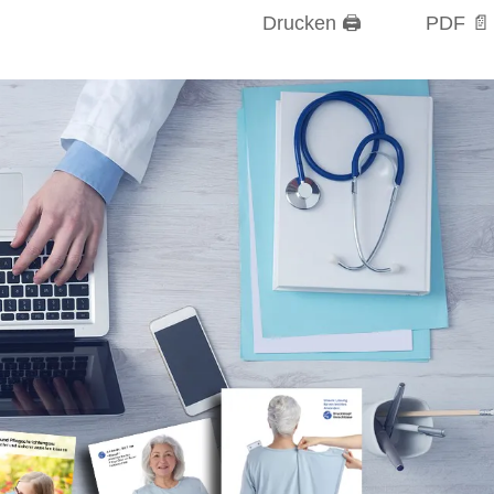
Drucken 🖨
PDF 📄