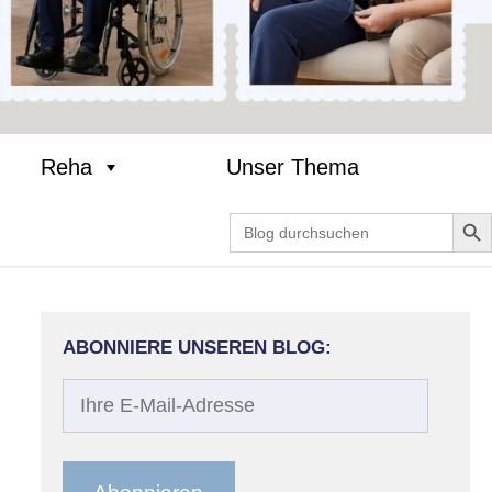
Reha
Unser Thema
Search Bu
Search
for:
?
ABONNIERE UNSEREN BLOG:
Ihre
E-
Mail-
Adresse