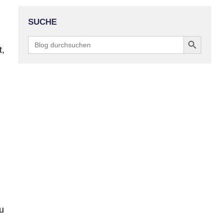
SUCHE
Search Button
Search
for:
t,
u