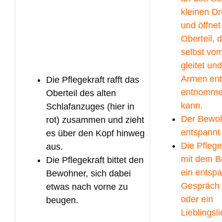
kleinen D
und öffnet
Oberteil, 
selbst vo
gleitet un
Armen ent
Die Pflegekraft rafft das
entnomme
Oberteil des alten
kann.
Schlafanzuges (hier in
Der Bewo
rot) zusammen und zieht
entspannt 
es über den Kopf hinweg
Die Pflege
aus.
mit dem 
Die Pflegekraft bittet den
ein entsp
Bewohner, sich dabei
Gespräch 
etwas nach vorne zu
oder ein
beugen.
Lieblingsl