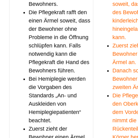
Bewohners.
soweit, d
Die Pflegekraft rafft den
des Bewo
einen Ärmel soweit, dass
kinderleic
der Bewohner ohne
hineingel
Probleme in die Öffnung
kann.
schlüpfen kann. Falls
Zuerst zie
notwendig kann die
Bewohner
Pflegekraft die Hand des
Ärmel an.
Bewohners führen.
Danach sc
Bei Hemiplegie werden
Bewohner 
die Vorgaben des
zweiten Ä
Standards „An- und
Die Pflege
Auskleiden von
den Oberk
Hemiplegiepatienten“
dem Vorde
beachtet.
nimmt die
Zuerst zieht der
Rückentei
Bewohner einen Ärmel
Körper he