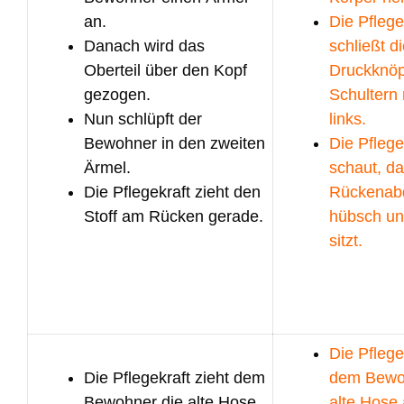
an.
Die Pflege
Danach wird das
schließt d
Oberteil über den Kopf
Druckknöp
gezogen.
Schultern 
Nun schlüpft der
links.
Bewohner in den zweiten
Die Pflege
Ärmel.
schaut, da
Die Pflegekraft zieht den
Rückenab
Stoff am Rücken gerade.
hübsch u
sitzt.
Die Pflege
Die Pflegekraft zieht dem
dem Bewo
Bewohner die alte Hose
alte Hose 