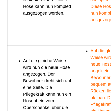
Hose kann nun komplett
Diese Hos
ausgezogen werden.
nun kompl
ausgezog
Auf die gl
Weise wir
Auf die gleiche Weise
neue Hos
wird nun die neue Hose
angekleide
angezogen. Der
Bewohner
Bewohner dreht sich auf
bequem a
eine Seite. Die
Rücken li
Pflegekraft kann nun ein
bleiben. D
Hosenbein vom
Pflegekraf
Oberschenkel über die
ein Hosen