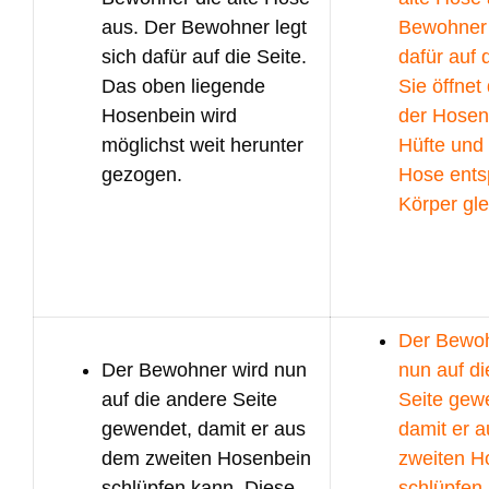
aus. Der Bewohner legt
Bewohner 
sich dafür auf die Seite.
dafür auf 
Das oben liegende
Sie öffnet
Hosenbein wird
der Hosen
möglichst weit herunter
Hüfte und 
gezogen.
Hose ents
Körper gle
Der Bewoh
Der Bewohner wird nun
nun auf d
auf die andere Seite
Seite gew
gewendet, damit er aus
damit er 
dem zweiten Hosenbein
zweiten H
schlüpfen kann. Diese
schlüpfen