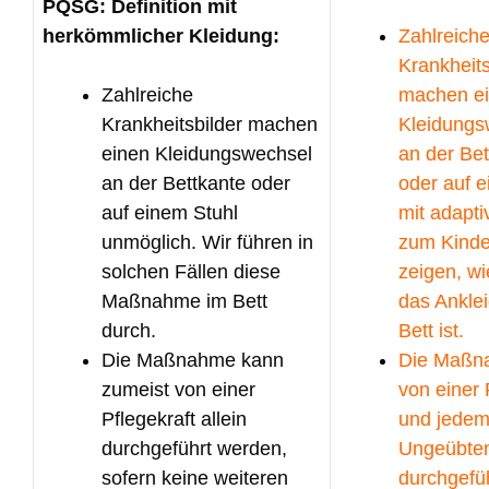
PQSG: Definition mit
herkömmlicher Kleidung:
Zahlreich
Krankheits
Zahlreiche
machen e
Krankheitsbilder machen
Kleidungs
einen Kleidungswechsel
an der Bet
an der Bettkante oder
oder auf e
auf einem Stuhl
mit adapt
unmöglich. Wir führen in
zum Kinder
solchen Fällen diese
zeigen, wi
Maßnahme im Bett
das Ankle
durch.
Bett ist.
Die Maßnahme kann
Die Maßn
zumeist von einer
von einer 
Pflegekraft allein
und jede
durchgeführt werden,
Ungeübten
sofern keine weiteren
durchgefü