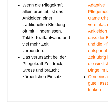
Wenn die Pflegekraft
Adaptive
allein arbeitet, ist das
Pflegemod
Ankleiden einer
Game Cha
traditionellen Kleidung
vereinfach
oft mit Hindernissen,
Ankleiden
Taktik, Kraftaufwand und
dass der 
viel mehr Zeit
und die Pf
verbunden.
entspannt 
Das verursacht bei der
Zeit übrig
Pflegekraft Zeitdruck,
die wirkli
Stress und braucht
Dinge im 
körperlichen Einsatz.
Gemeinsa
gute Tass
trinken